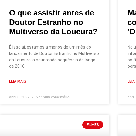
O que assistir antes de
Ma
Doutor Estranho no
co
Multiverso da Loucura?
’D
É isso aí: estamos a menos de um mês do
No ú
lançamento de Doutor Estranho no Multiverso
info
da Loucura, a aguardada sequência do longa
os f
de 2016
pers
LEIA MAIS
LEIA
abril 6, 2022
Nenhum comentário
abril
FILMES