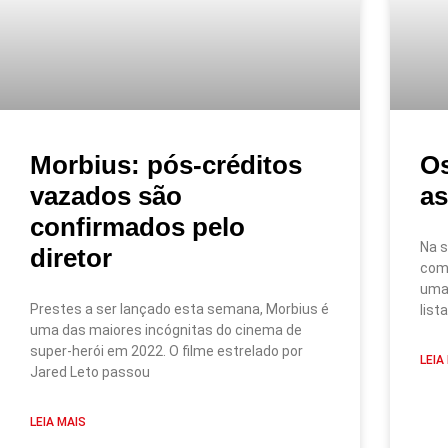
Morbius: pós-créditos
Os
vazados são
as
confirmados pelo
Na s
diretor
com
uma 
Prestes a ser lançado esta semana, Morbius é
list
uma das maiores incógnitas do cinema de
super-herói em 2022. O filme estrelado por
LEIA
Jared Leto passou
LEIA MAIS