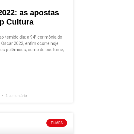
2022: as apostas
p Cultura
o temido dia: a 94° cerimônia do
 Oscar 2022, enfim ocorre hoje.
es polêmicos, como de costume,
2
1 comentário
FILMES