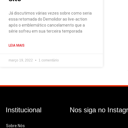
Já discutimos várias vezes sobre como seria
essa retomada do Demolidor ao live-action
após o emblemático cancelamento que a
série sofreu em sua terceira temporada
LEIA MAIS
março 19, 2022
1 comentário
Institucional
Nos siga no Instag
Sobre Nós