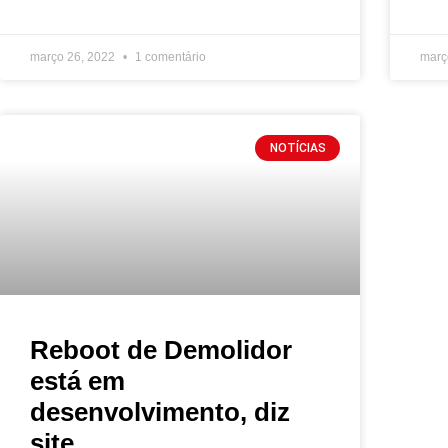
março 26, 2022
1 comentário
març
NOTÍCIAS
Reboot de Demolidor
está em
desenvolvimento, diz
site