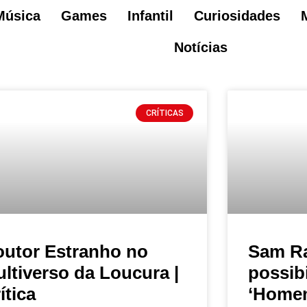
Música
Games
Infantil
Curiosidades
Notícias
CRÍTICAS
utor Estranho no
Sam R
ltiverso da Loucura |
possib
ítica
‘Homem