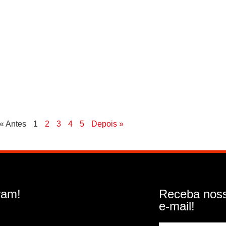
« Antes
1
2
3
4
5
Depois »
ram!
Receba noss
e-mail!