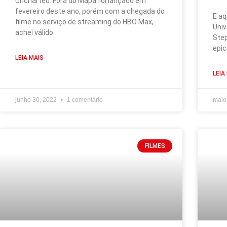
Uncharted: Fora do Mapa foi lançado em
fevereiro deste ano, porém com a chegada do
E aq
filme no serviço de streaming do HBO Max,
Univ
achei válido
Step
epic
LEIA MAIS
LEIA
junho 30, 2022
1 comentário
maio
FILMES