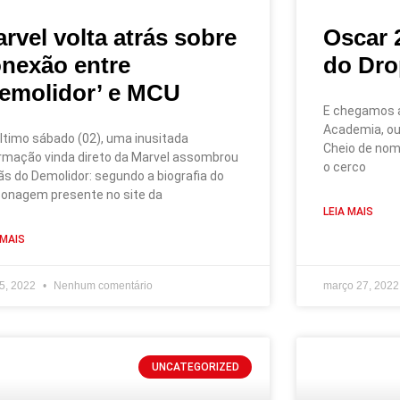
rvel volta atrás sobre
Oscar 
nexão entre
do Dro
emolidor’ e MCU
E chegamos a
Academia, ou
ltimo sábado (02), uma inusitada
Cheio de nom
rmação vinda direto da Marvel assombrou
o cerco
ãs do Demolidor: segundo a biografia do
onagem presente no site da
LEIA MAIS
 MAIS
 5, 2022
Nenhum comentário
março 27, 202
UNCATEGORIZED