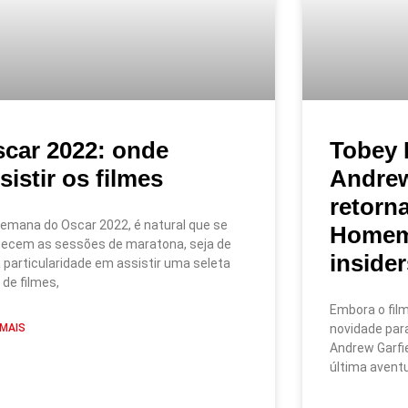
car 2022: onde
Tobey 
sistir os filmes
Andrew
retorn
emana do Oscar 2022, é natural que se
Homem
ecem as sessões de maratona, seja de
insider
particularidade em assistir uma seleta
a de filmes,
Embora o film
 MAIS
novidade par
Andrew Garfi
última avent