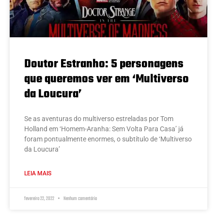
Doutor Estranho: 5 personagens
que queremos ver em ‘Multiverso
da Loucura’
Se as aventuras do multiverso estreladas por Tom
Holland em ‘Homem-Aranha: Sem Volta Para Casa’ já
foram pontualmente enormes, o subtítulo de ‘Multiverso
da Loucura’
LEIA MAIS
fevereiro 22, 2022
Nenhum comentário