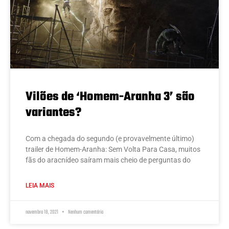
Vilões de ‘Homem-Aranha 3’ são
variantes?
Com a chegada do segundo (e provavelmente último)
trailer de Homem-Aranha: Sem Volta Para Casa, muitos
fãs do aracnídeo saíram mais cheio de perguntas do
LEIA MAIS
novembro 18, 2021
Nenhum comentário