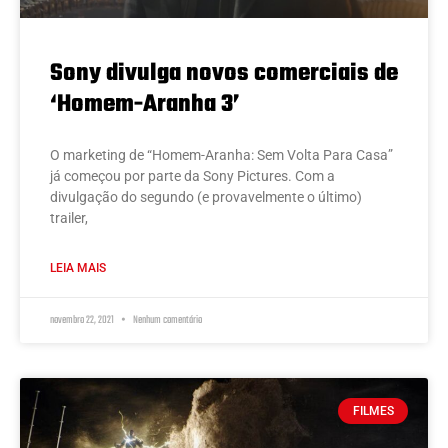
Sony divulga novos comerciais de
‘Homem-Aranha 3’
O marketing de “Homem-Aranha: Sem Volta Para Casa”
já começou por parte da Sony Pictures. Com a
divulgação do segundo (e provavelmente o último)
trailer,
LEIA MAIS
novembro 22, 2021
Nenhum comentário
FILMES