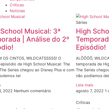
Críticas
Notícias
Séries
 School Musical: 3ª
High Scho
orada | Análise do 2º
Temporada
ódio!
Episódio!
 OS CINTOS, WILDCATSSSSS! O
ALÔÔÔÔ, WILDCAT
episódio de High School Musical: The
temporada de Hig
 The Series chegou ao Disney Plus e com
The Series chegou
 podemos ter
não podíamos dei
s
Leia mais
1, 2022
Nenhum comentário
agosto 7, 2022
1 
Críticas