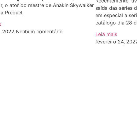
Recentemente, tiv
, o ator do mestre de Anakin Skywalker
saída das séries d
ia Prequel,
em especial a sér
catálogo dia 28 d
s
1, 2022
Nenhum comentário
Leia mais
fevereiro 24, 20