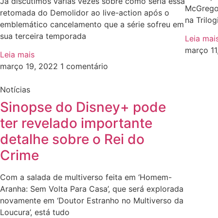
Já discutimos várias vezes sobre como seria essa
McGregor
retomada do Demolidor ao live-action após o
na Trilog
emblemático cancelamento que a série sofreu em
sua terceira temporada
Leia mai
março 1
Leia mais
março 19, 2022
1 comentário
Notícias
Sinopse do Disney+ pode
ter revelado importante
detalhe sobre o Rei do
Crime
Com a salada de multiverso feita em ‘Homem-
Aranha: Sem Volta Para Casa’, que será explorada
novamente em ‘Doutor Estranho no Multiverso da
Loucura’, está tudo