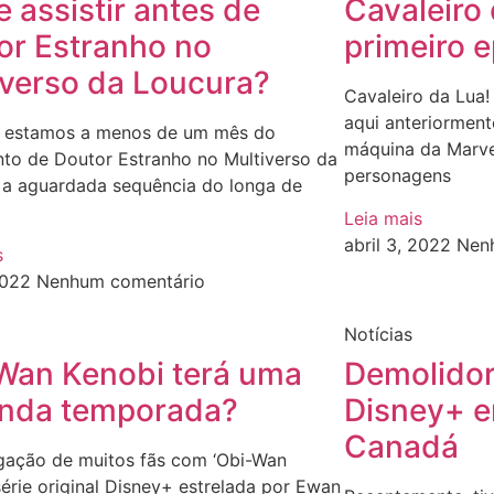
 assistir antes de
Cavaleiro 
or Estranho no
primeiro e
iverso da Loucura?
Cavaleiro da Lua!
aqui anteriorment
í: estamos a menos de um mês do
máquina da Marve
to de Doutor Estranho no Multiverso da
personagens
 a aguardada sequência do longa de
Leia mais
abril 3, 2022
Nen
s
 2022
Nenhum comentário
Notícias
Wan Kenobi terá uma
Demolidor
nda temporada?
Disney+ 
Canadá
ação de muitos fãs com ‘Obi-Wan
série original Disney+ estrelada por Ewan