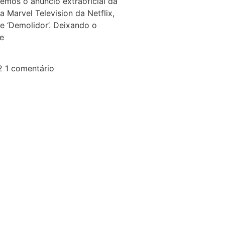
emos o anúncio extraoficial da
a Marvel Television da Netflix,
ie ‘Demolidor’. Deixando o
e
22
1 comentário