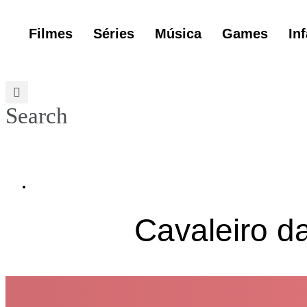
Ir
para
Filmes
Séries
Música
Games
Inf
o
conteúdo
Search
Críticas
,
Séries
Cavaleiro da