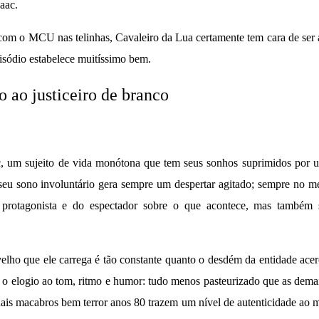
saac.
 com o MCU nas telinhas, Cavaleiro da Lua certamente tem cara de ser
isódio estabelece muitíssimo bem.
o ao justiceiro de branco
c, um sujeito de vida monótona que tem seus sonhos suprimidos por 
 seu sono involuntário gera sempre um despertar agitado; sempre no 
 protagonista e do espectador sobre o que acontece, mas também 
lho que ele carrega é tão constante quanto o desdém da entidade acer
le o elogio ao tom, ritmo e humor: tudo menos pasteurizado que as dema
uais macabros bem terror anos 80 trazem um nível de autenticidade ao m