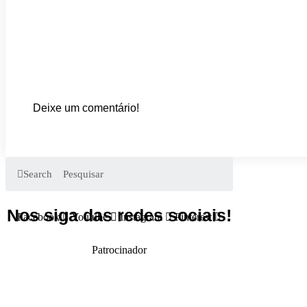
Deixe um comentário!
Search
Nos siga das redes sociais!
Facebook
Youtube
Instagram
Pinterest
Patrocinador