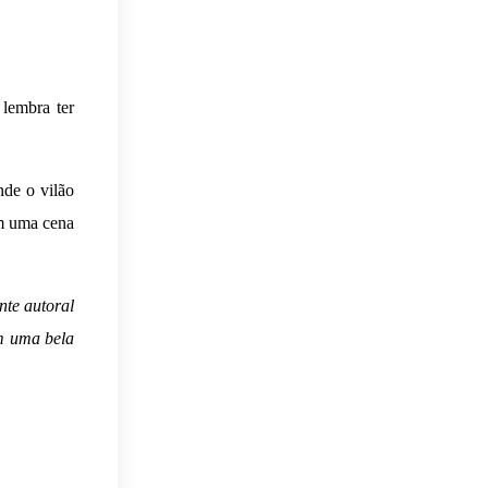
lembra ter
nde o vilão
em uma cena
nte autoral
m uma bela