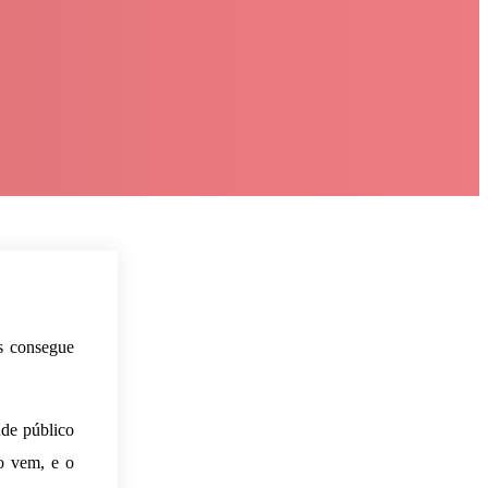
s consegue
nde público
o vem, e o