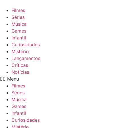
Ir
para
Filmes
o
Séries
conteúdo
Música
Games
Infantil
Curiosidades
Mistério
Lançamentos
Críticas
Notícias
Menu
Filmes
Séries
Música
Games
Infantil
Curiosidades
Mistério