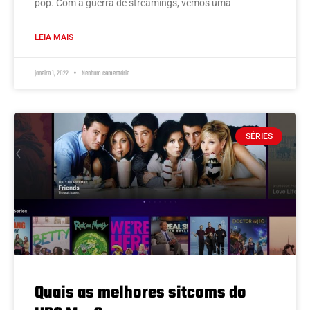
pop. Com a guerra de streamings, vemos uma
LEIA MAIS
janeiro 1, 2022
Nenhum comentário
SÉRIES
Quais as melhores sitcoms do