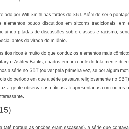
relado por Will Smith nas tardes do SBT. Além de ser o pontapé
de elementos pouco discutidos em sitcoms tradicionais, em 
, incluindo pitadas de discussões sobre classes e racismo, se
cial antes da virada do milênio.
s tios ricos é muito do que conduz os elementos mais cômicos
Hilary e Ashley Banks, criados em um contexto totalmente difer
s a série no SBT (ou ver pela primeira vez, se por algum motiv
is do período em que a série passava religiosamente no SBT), 
 a gente observar as críticas ali apresentadas com outros o
nteressante.
15)
(até porque as opções eram escassas), a série que contava