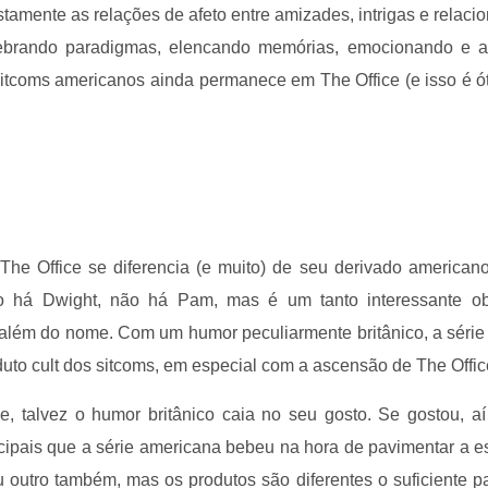
ustamente as relações de afeto entre amizades, intrigas e relac
ebrando paradigmas, elencando memórias, emocionando e a
sitcoms americanos ainda permanece em The Office (e isso é ó
The Office se diferencia (e muito) de seu derivado american
o há Dwight, não há Pam, mas é um tanto interessante ob
além do nome. Com um humor peculiarmente britânico, a série
to cult dos sitcoms, em especial com a ascensão de The Offi
, talvez o humor britânico caia no seu gosto. Se gostou, a
cipais que a série americana bebeu na hora de pavimentar a es
utro também, mas os produtos são diferentes o suficiente pa