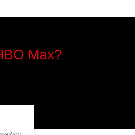
 HBO Max?
ncorrência