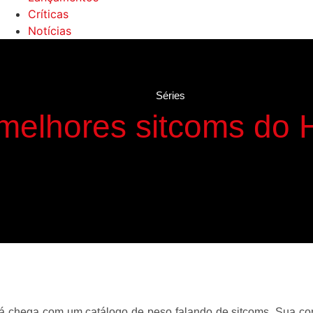
Críticas
Notícias
Séries
 melhores sitcoms do
 chega com um catálogo de peso falando de sitcoms. Sua co