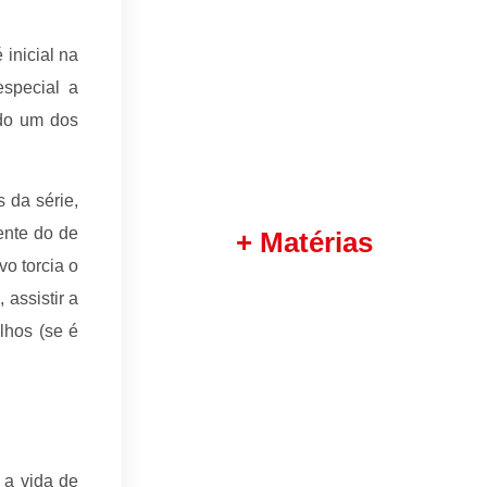
 inicial na
especial a
ndo um dos
 da série,
ente do de
+ Matérias
o torcia o
assistir a
lhos (se é
 a vida de