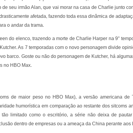
 de seu irmão Alan, que vai morar na casa de Charlie junto com
 drasticamente afetada, fazendo toda essa dinâmica de adaptaç
ara o andar da trama.
heen do elenco, trazendo a morte de Charlie Harper na 9° temp
n Kutcher. As 7 temporadas com o novo personagem divide opini
ovo barco. Goste ou não do personagem de Kutcher, há alguma
eis no HBO Max.
tcoms de maior peso no HBO Max), a versão americana de T
iaridade humorística em comparação ao restante dos sitcoms a
ão limitado como o escritório, a série não deixa de pauta
 inclusão dentro de empresas ou a ameaça da China perante aos