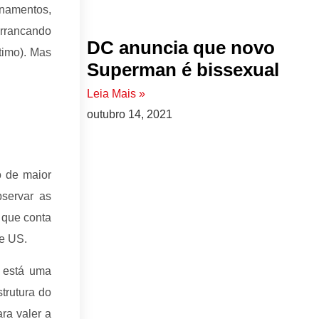
ionamentos,
rrancando
DC anuncia que novo
timo). Mas
Superman é bissexual
Leia Mais »
outubro 14, 2021
o de maior
servar as
 que conta
ce US.
í está uma
trutura do
ra valer a