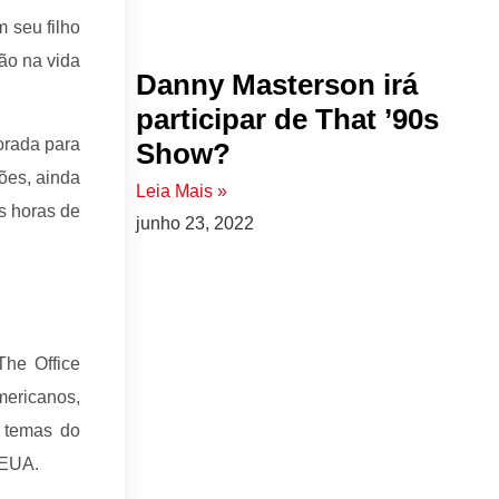
 seu filho
ão na vida
Danny Masterson irá
participar de That ’90s
orada para
Show?
ões, ainda
Leia Mais »
s horas de
junho 23, 2022
he Office
mericanos,
r temas do
 EUA.