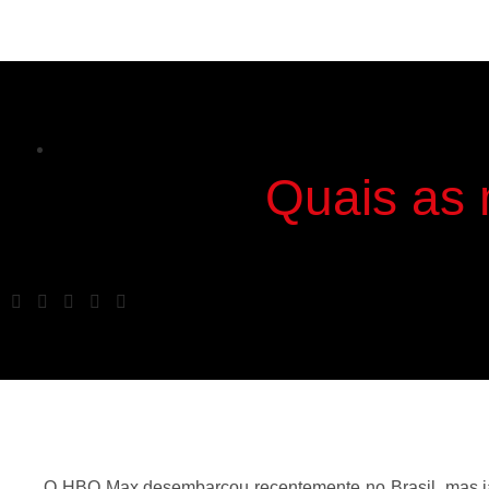
Quais as
O HBO Max desembarcou recentemente no Brasil, mas já