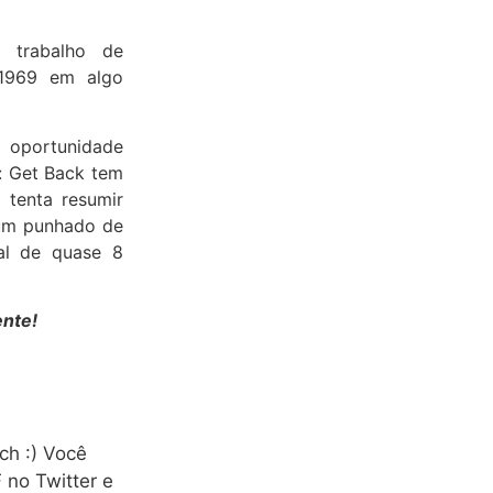
 trabalho de
 1969 em algo
.
a oportunidade
: Get Back tem
 tenta resumir
 um punhado de
al de quase 8
ente!
ch :) Você
no Twitter e