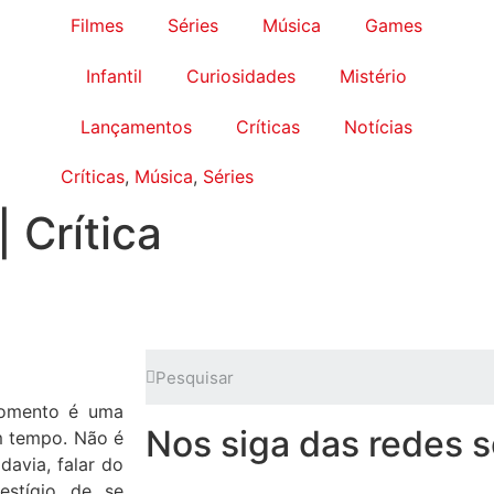
Filmes
Séries
Música
Games
Infantil
Curiosidades
Mistério
Lançamentos
Críticas
Notícias
Críticas
,
Música
,
Séries
 Crítica
momento é uma
Nos siga das redes s
m tempo. Não é
avia, falar do
estígio de se