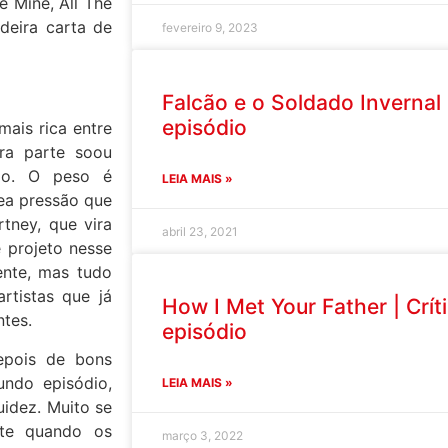
e Mine, All The
deira carta de
fevereiro 9, 2023
Falcão e o Soldado Invernal |
episódio
ais rica entre
ira parte soou
mo. O peso é
LEIA MAIS »
nea pressão que
tney, que vira
abril 23, 2021
 projeto nesse
nte, mas tudo
rtistas que já
How I Met Your Father | Crít
ntes.
episódio
epois de bons
undo episódio,
LEIA MAIS »
uidez. Muito se
nte quando os
março 3, 2022