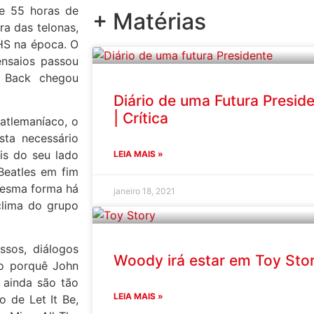
de 55 horas de
+ Matérias
ra das telonas,
HS na época. O
nsaios passou
t Back chegou
Diário de uma Futura Presid
| Crítica
eatlemaníaco, o
sta necessário
is do seu lado
LEIA MAIS »
Beatles em fim
 mesma forma há
janeiro 18, 2021
clima do grupo
ssos, diálogos
Woody irá estar em Toy Sto
 o porquê John
 ainda são tão
LEIA MAIS »
 de Let It Be,