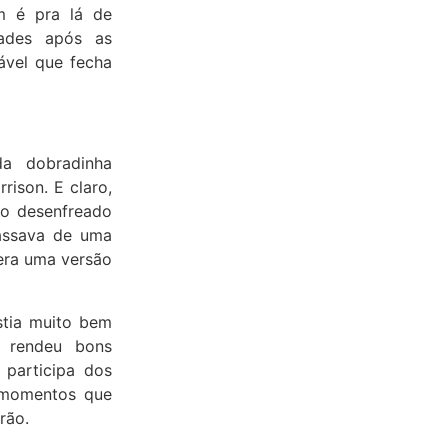
m é pra lá de
dades após as
ável que fecha
a dobradinha
ison. E claro,
o desenfreado
assava de uma
 era uma versão
stia muito bem
 rendeu bons
participa dos
 momentos que
erão.