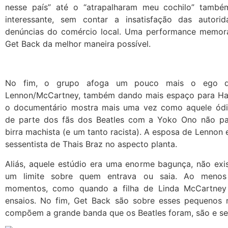
nesse país” até o “atrapalharam meu cochilo” també
interessante, sem contar a insatisfação das autori
denúncias do comércio local. Uma performance memor
Get Back da melhor maneira possível.
No fim, o grupo afoga um pouco mais o ego d
Lennon/McCartney, também dando mais espaço para Harr
o documentário mostra mais uma vez como aquele ódi
de parte dos fãs dos Beatles com a Yoko Ono não p
birra machista (e um tanto racista). A esposa de Lennon
sessentista de Thais Braz no aspecto planta.
Aliás, aquele estúdio era uma enorme bagunça, não exi
um limite sobre quem entrava ou saia. Ao menos
momentos, como quando a filha de Linda McCartney 
ensaios. No fim, Get Back são sobre esses pequenos
compõem a grande banda que os Beatles foram, são e s