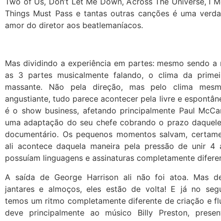
Two of Us, Don’t Let Me Down, Across The Universe, I M
Things Must Pass e tantas outras canções é uma verda
amor do diretor aos beatlemaníacos.
Mas dividindo a experiência em partes: mesmo sendo a m
as 3 partes musicalmente falando, o clima da prime
massante. Não pela direção, mas pelo clima mes
angustiante, tudo parece acontecer pela livre e espontâ
é o show business, afetando principalmente Paul McCar
uma adaptação do seu chefe cobrando o prazo daquele
documentário. Os pequenos momentos salvam, certame
ali acontece daquela maneira pela pressão de unir 4 a
possuíam linguagens e assinaturas completamente difere
A saída de George Harrison ali não foi atoa. Mas d
jantares e almoços, eles estão de volta! E já no seg
temos um ritmo completamente diferente de criação e fl
deve principalmente ao músico Billy Preston, prese