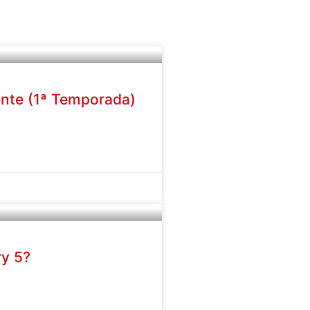
ente (1ª Temporada)
ry 5?