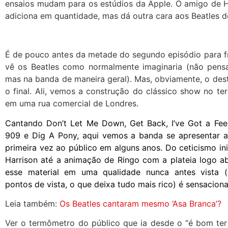
ensaios mudam para os estúdios da Apple. O amigo de H
adiciona em quantidade, mas dá outra cara aos Beatles 
É de pouco antes da metade do segundo episódio para f
vê os Beatles como normalmente imaginaria (não pen
mas na banda de maneira geral). Mas, obviamente, o des
o final. Ali, vemos a construção do clássico show no te
em uma rua comercial de Londres.
Cantando Don’t Let Me Down, Get Back, I’ve Got a Feel
909 e Dig A Pony, aqui vemos a banda se apresentar a
primeira vez ao público em alguns anos. Do ceticismo in
Harrison até a animação de Ringo com a plateia logo ab
esse material em uma qualidade nunca antes vista (
pontos de vista, o que deixa tudo mais rico) é sensaciona
Leia também:
Os Beatles cantaram mesmo ‘Asa Branca’?
Ver o termômetro do público que ia desde o “é bom ter