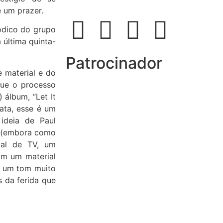
 um prazer.
ódico do grupo
 última quinta-
Patrocinador
e material e do
que o processo
 álbum, “Let It
ata, esse é um
ideia de Paul
e (embora como
cial de TV, um
om um material
m um tom muito
s da ferida que