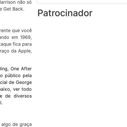
arrison não só
de Get Back.
Patrocinador
rente que você
sando em 1969,
taque fica para
rraço da Apple,
ing, One After
o público pela
icial de George
aixo, ver todo
e de diversos
l.
 algo de graça