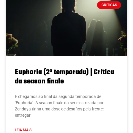
CRÍTICAS
Euphoria (2ª temporada) | Crítica
da season finale
E chegamos ao final da segunda temporada de
‘Euphoria’. A season finale da série estrelada por
Zendaya tinha uma dose de desafios pela frente:
entregar
LEIA MAIS