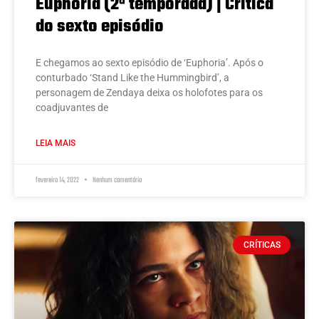
Euphoria (2ª temporada) | Crítica
do sexto episódio
E chegamos ao sexto episódio de ‘Euphoria’. Após o
conturbado ‘Stand Like the Hummingbird’, a
personagem de Zendaya deixa os holofotes para os
coadjuvantes de
LEIA MAIS
fevereiro 14, 2022
Nenhum comentário
CRÍTICAS