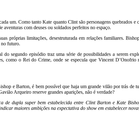
 cada um. Como tanto Kate quanto Clint são personagens quebrados e ch
de aventuras com deuses ou soldados perfeitos no espaço.
uas próprias limitações, desestruturada em relações familiares. Bis
 no futuro.
al do segundo episódio traz uma série de possibilidades a serem ex
es, como o Rei do Crime, onde se especula que Vincent D’Onofrio r
Bishop e Barton, é bem possível que haja um grande vilão por trás de t
avião Arqueiro reserve grandes aparições, não é verdade?
a de dupla super bem estabelecida entre Clint Barton e Kate Bisho
ndicar maiores ambições na expectativa do show em estabelecer novas 