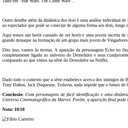
Tano em “Star Wars: The Clone Wars”.
Outro detalhe além da dinâmica dos dois é uma análise individual de
ao espectador que pode se conectar de alguma forma aos dois, longe 
Aqui temos um herói cansado de ser herói e uma jovem incerta de s
grande destaque na formação de um grupo mais jovem de Vingadores
Dito isso, vamos às teorias. A aparição da personagem Echo no fin
completamente ligada ao universo do Demolidor e seus coadjuvant
comparado ao que vimos na série do Demolidor na Netflix.
Dado todo o contexto que a série estabelece acerca dos inimigos de 
Tony Dalton, Jack Duquesne. Todavia, nada impede que o futuro de G
Conclusão
:
Com personagens de fácil identificação e uma dinâmic
Universo Cinematográfico da Marvel. Porém, a aparição final pode i
Nota: 10/10