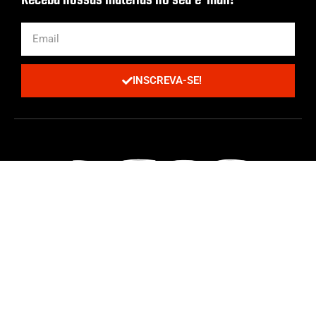
Receba nossas matérias no seu e-mail!
INSCREVA-SE!
Todos os Direitos Reservados | Criado com cafeína por