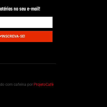
térias no seu e-mail!
INSCREVA-SE!
iado com cafeína por
ProjetoCafé