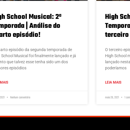
gh School Musical: 2ª
High Sch
mporada | Análise do
Temporad
arto episódio!
terceiro
arto episódio da segunda temporada de
O terceiro ep
 School Musical foi finalmente lançado e já
High School mu
nto que talvez esse tenha sido um dos
lançado nesta
ores episódios
poderíamos
 MAIS
LEIA MAIS
, 2021
Nenhum comentário
maio 28, 2021
1 com