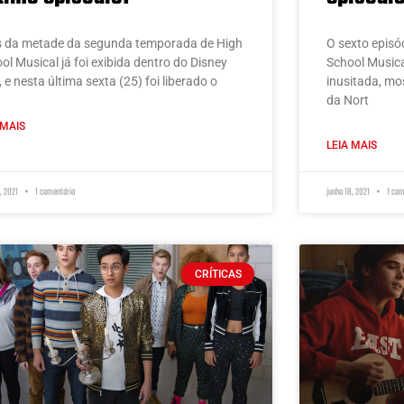
 da metade da segunda temporada de High
O sexto epis
ol Musical já foi exibida dentro do Disney
School Music
, e nesta última sexta (25) foi liberado o
inusitada, mo
da Nort
 MAIS
LEIA MAIS
5, 2021
1 comentário
junho 18, 2021
1 com
CRÍTICAS