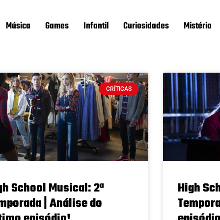
Música
Games
Infantil
Curiosidades
Mistério
CRÍTICAS
gh School Musical: 2ª
High Sch
mporada | Análise do
Temporad
timo episódio!
episódio