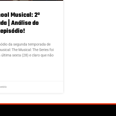
ool Musical: 2ª
a | Análise do
 episódio!
isódio da segunda temporada de
sical: The Musical: The Series foi
 última sexta (28) e claro que não
entário