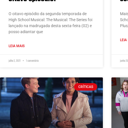
O oitavo episódio da segunda temporada de
Mais
High School Musical: The Musical: The Series foi
Scho
lançado na madrugada desta sexta-feira (02) e
Plus
posso adiantar que
LEIA
LEIA MAIS
julho 2, 2021
1 comentário
junho 2
CRÍTICAS