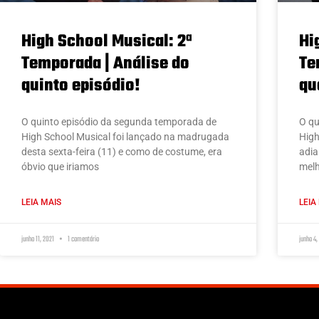
High School Musical: 2ª
Hi
Temporada | Análise do
Te
quinto episódio!
qu
O quinto episódio da segunda temporada de
O qu
High School Musical foi lançado na madrugada
High
desta sexta-feira (11) e como de costume, era
adia
óbvio que iriamos
melh
LEIA MAIS
LEIA
junho 11, 2021
1 comentário
junho 4