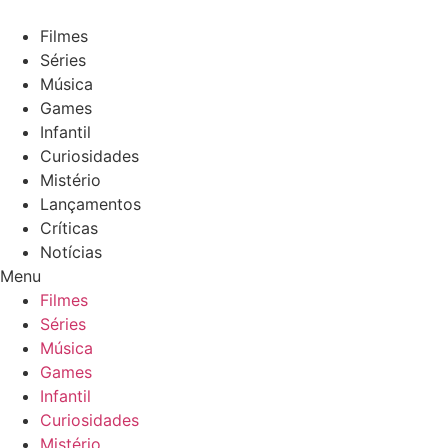
Ir
para
Filmes
o
Séries
conteúdo
Música
Games
Infantil
Curiosidades
Mistério
Lançamentos
Críticas
Notícias
Menu
Filmes
Séries
Música
Games
Infantil
Curiosidades
Mistério