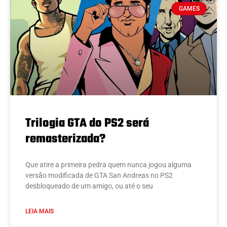
GAMES
Trilogia GTA do PS2 será
remasterizada?
Que atire a primeira pedra quem nunca jogou alguma
versão modificada de GTA San Andreas no PS2
desbloqueado de um amigo, ou até o seu
LEIA MAIS