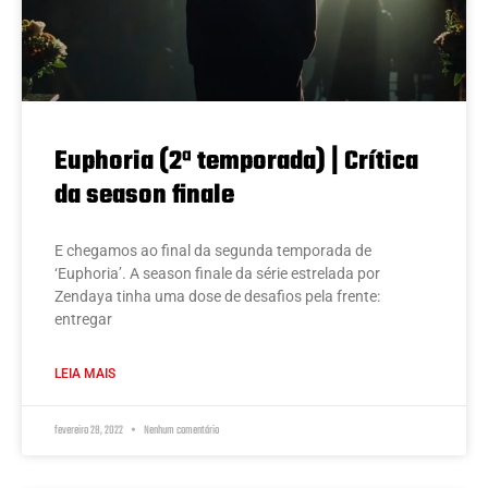
Euphoria (2ª temporada) | Crítica
da season finale
E chegamos ao final da segunda temporada de
‘Euphoria’. A season finale da série estrelada por
Zendaya tinha uma dose de desafios pela frente:
entregar
LEIA MAIS
fevereiro 28, 2022
Nenhum comentário