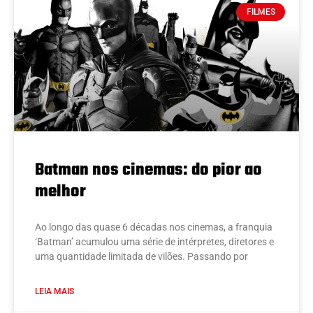
FILMES
Batman nos cinemas: do pior ao
melhor
Ao longo das quase 6 décadas nos cinemas, a franquia
‘Batman’ acumulou uma série de intérpretes, diretores e
uma quantidade limitada de vilões. Passando por
LEIA MAIS