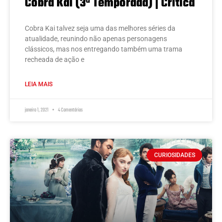
Cobra Kai (3ª Temporada) | Crítica
Cobra Kai talvez seja uma das melhores séries da
atualidade, reunindo não apenas personagens
clássicos, mas nos entregando também uma trama
recheada de ação e
LEIA MAIS
janeiro 1, 2021
4 Comentários
CURIOSIDADES