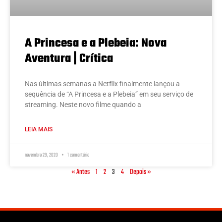
A Princesa e a Plebeia: Nova
Aventura | Crítica
Nas últimas semanas a Netflix finalmente lançou a
sequência de “A Princesa e a Plebeia” em seu serviço de
streaming. Neste novo filme quando a
LEIA MAIS
novembro 29, 2020
1 comentário
« Antes
1
2
3
4
Depois »