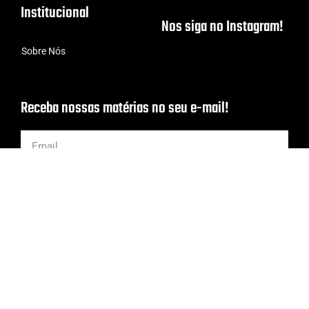
Institucional
Nos siga no Instagram!
Sobre Nós
Receba nossas matérias no seu e-mail!
INSCREVA-SE!
Todos os Direitos Reservados | Criado com cafeína por
ProjetoCafé