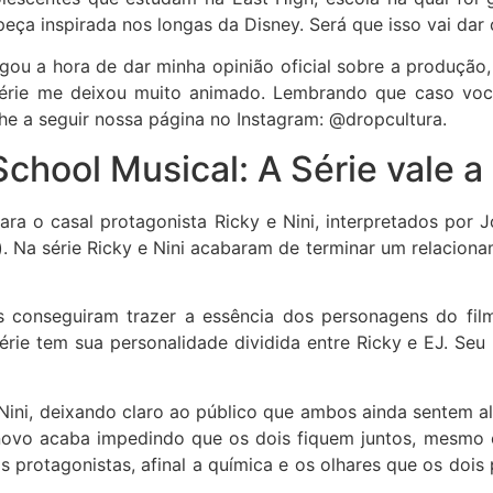
ça inspirada nos longas da Disney. Será que isso vai dar 
gou a hora de dar minha opinião oficial sobre a produçã
érie me deixou muito animado. Lembrando que caso você 
lhe a seguir nossa página no Instagram: @dropcultura.
School Musical: A Série vale a
a o casal protagonista Ricky e Nini, interpretados por J
. Na série Ricky e Nini acabaram de terminar um relacionam
es conseguiram trazer a essência dos personagens do fi
érie tem sua personalidade dividida entre Ricky e EJ. Seu
a Nini, deixando claro ao público que ambos ainda sentem 
novo acaba impedindo que os dois fiquem juntos, mesmo o
 protagonistas, afinal a química e os olhares que os dois