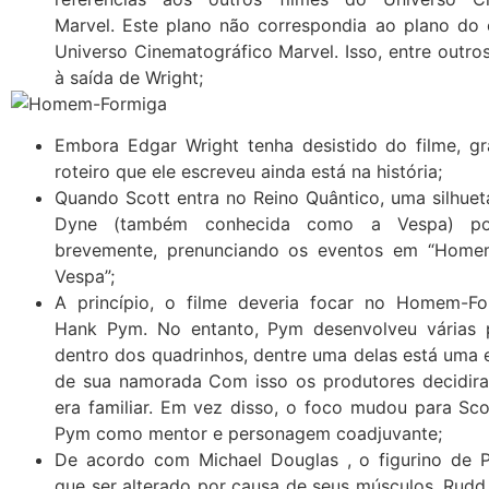
Marvel. Este plano não correspondia ao plano do 
Universo Cinematográfico Marvel. Isso, entre outros
à saída de Wright;
Embora
Edgar Wright
tenha desistido do filme, g
roteiro que ele escreveu ainda está na história;
Quando Scott entra no Reino Quântico, uma silhuet
Dyne (também conhecida como a Vespa) po
brevemente, prenunciando os eventos em “Home
Vespa”;
A princípio, o filme deveria focar no Homem-For
Hank Pym.
No entanto, Pym desenvolveu várias 
dentro dos quadrinhos, dentre uma delas está uma
de sua namorada Com isso os produtores decidir
era familiar.
Em vez disso, o foco mudou para Sco
Pym como mentor e personagem coadjuvante;
De acordo com
Michael Douglas
, o figurino de
que ser alterado por causa de seus músculos. Rudd