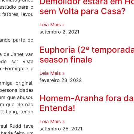
Demolidor estará em 
estúdio para o
sem Volta para Casa?
 fatores, levou
Leia Mais »
setembro 2, 2021
rande parte do
Euphoria (2ª temporada)
a de Janet van
season finale
de ser vista
m-Formiga e a
Leia Mais »
fevereiro 28, 2022
miga original,
personalidades
Homem-Aranha fora da
 em que abusou
am que ele não
Entenda!
tt Lang, tendo
Leia Mais »
Paul Rudd
teve
setembro 25, 2021
 havia feito um