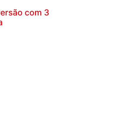
 versão com 3
a