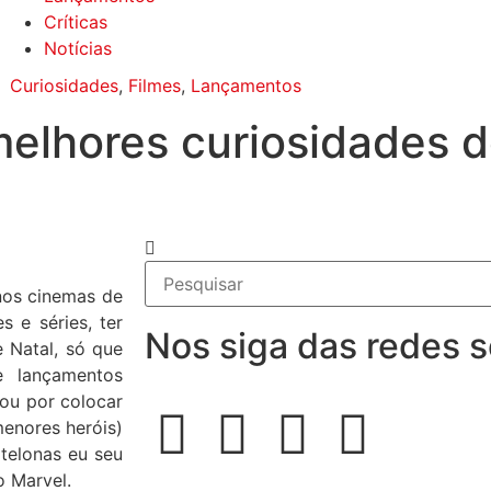
Críticas
Notícias
Curiosidades
,
Filmes
,
Lançamentos
lhores curiosidades do
nos cinemas de
 e séries, ter
Nos siga das redes s
 Natal, só que
 lançamentos
tou por colocar
enores heróis)
 telonas eu seu
o Marvel.