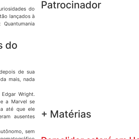
Patrocinador
uriosidades do
ntão lançados à
: Quantumania
s do
depois de sua
da mais, nada
 Edgar Wright.
ue a Marvel se
a até que ele
+ Matérias
veram ausentes
 autônomo, sem
nematográfico