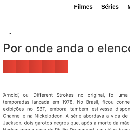
Filmes
Séries
Por onde anda o elenco
‘Arnold’, ou ‘Different Strokes’ no original, foi u
temporadas lançada em 1978. No Brasil, ficou conhe
exibições no SBT, embora também estivesse dispon
Channel e na Nickelodeon. A série abordava a vida de A
Jackson, dois garotos negros que, após a morte da mã
Harlem para a casa de Phillip Drummond, um viúvo branc