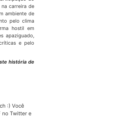
na carreira de
um ambiente de
nto pelo clima
rma hostil em
tes apaziguado,
críticas e pelo
ste história de
ch :) Você
no Twitter e