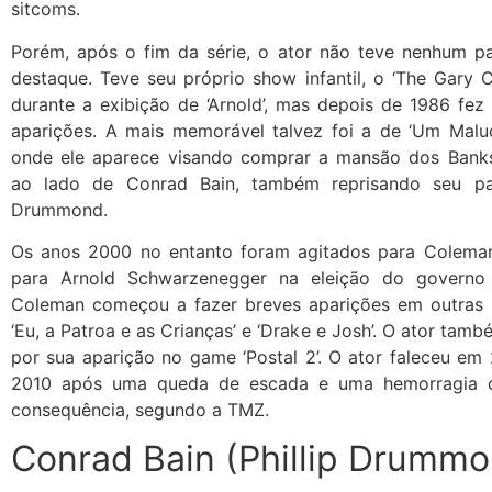
sitcoms.
Porém, após o fim da série, o ator não teve nenhum p
destaque. Teve seu próprio show infantil, o ‘The Gary 
durante a exibição de ‘Arnold’, mas depois de 1986 fez
aparições. A mais memorável talvez foi a de ‘Um Malu
onde ele aparece visando comprar a mansão dos Bank
ao lado de Conrad Bain, também reprisando seu pap
Drummond.
Os anos 2000 no entanto foram agitados para Colema
para Arnold Schwarzenegger na eleição do governo d
Coleman começou a fazer breves aparições em outras
‘Eu, a Patroa e as Crianças’ e ‘Drake e Josh’. O ator tam
por sua aparição no game ‘Postal 2’. O ator faleceu em
2010 após uma queda de escada e uma hemorragia 
consequência, segundo a TMZ.
Conrad Bain (Phillip Drumm