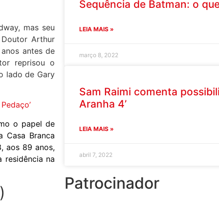
Sequência de Batman: o que
adway, mas seu
LEIA MAIS »
 Doutor Arthur
 anos antes de
março 8, 2022
tor reprisou o
o lado de Gary
Sam Raimi comenta possibi
Aranha 4’
 Pedaço’
omo o papel de
LEIA MAIS »
na Casa Branca
, aos 89 anos,
abril 7, 2022
 residência na
Patrocinador
)