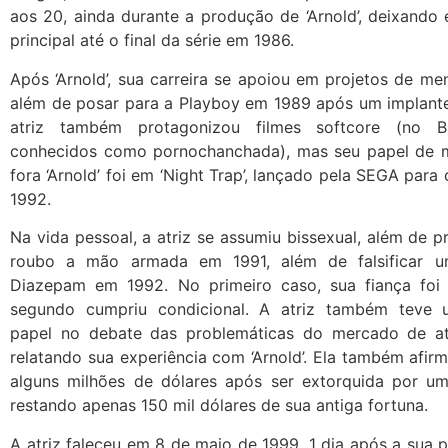
aos 20, ainda durante a produção de ‘Arnold’, deixando
principal até o final da série em 1986.
Após ‘Arnold’, sua carreira se apoiou em projetos de m
além de posar para a Playboy em 1989 após um implante 
atriz também protagonizou filmes softcore (no B
conhecidos como pornochanchada), mas seu papel de 
fora ‘Arnold’ foi em ‘Night Trap’, lançado pela SEGA pa
1992.
Na vida pessoal, a atriz se assumiu bissexual, além de 
roubo a mão armada em 1991, além de falsificar u
Diazepam em 1992. No primeiro caso, sua fiança foi
segundo cumpriu condicional. A atriz também teve 
papel no debate das problemáticas do mercado de atu
relatando sua experiência com ‘Arnold’. Ela também afi
alguns milhões de dólares após ser extorquida por um
restando apenas 150 mil dólares de sua antiga fortuna.
A atriz faleceu em 8 de maio de 1999, 1 dia após a sua 