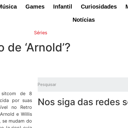
Música
Games
Infantil
Curiosidades
Notícias
Séries
 de ‘Arnold’?
ma sitcom de 8
Nos siga das redes s
cida por suas
ível no Retro
rnold e Willis
e, se mudam do
o (e rico) cuja