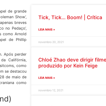
apel de grande
Coleman Show’,
Tick, Tick… Boom! | Crítica
 apenas breves
co no Pedaço’,
LEIA MAIS »
s como Arnold
el de Phillip
novembro 20, 2021
n. Após perder
Chloé Zhao deve dirigir film
a Califórnia,
produzido por Kein Feige
 sitcoms, como
bém se destacou
 28 de maio de
LEIA MAIS »
craniana como
novembro 12, 2021
ond)