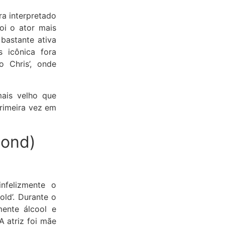
ra interpretado
oi o ator mais
bastante ativa
 icônica fora
 Chris’, onde
ais velho que
rimeira vez em
mond)
nfelizmente o
old’. Durante o
mente álcool e
 atriz foi mãe