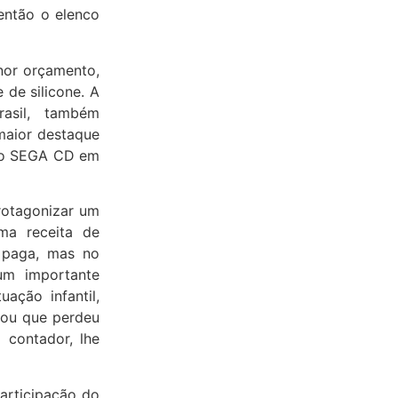
 então o elenco
enor orçamento,
de silicone. A
rasil, também
maior destaque
ra o SEGA CD em
protagonizar um
ma receita de
 paga, mas no
um importante
ação infantil,
rmou que perdeu
 contador, lhe
participação do