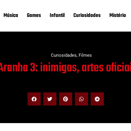
Música
Games
Infantil
Curiosidades
Mistério
Curiosidades
,
Filmes
nha 3: inimigos, artes oficia