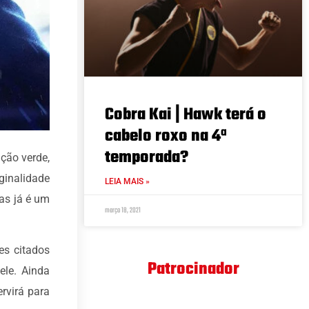
Cobra Kai | Hawk terá o
cabelo roxo na 4ª
temporada?
ção verde,
ginalidade
LEIA MAIS »
as já é um
março 18, 2021
es citados
Patrocinador
ele. Ainda
rvirá para