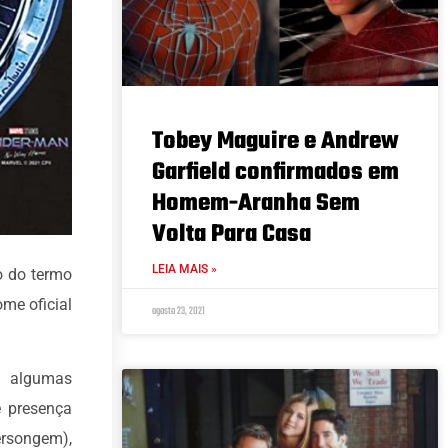
Tobey Maguire e Andrew
Garfield confirmados em
Homem-Aranha Sem
Volta Para Casa
LEIA MAIS »
o do termo
ome oficial
agosto 23, 2021
u algumas
e presença
ersongem),