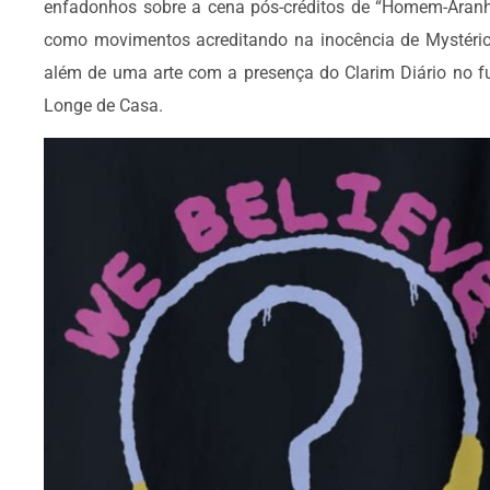
enfadonhos sobre a cena pós-créditos de “Homem-Aranha
como movimentos acreditando na inocência de Mystério, 
além de uma arte com a presença do Clarim Diário no f
Longe de Casa.