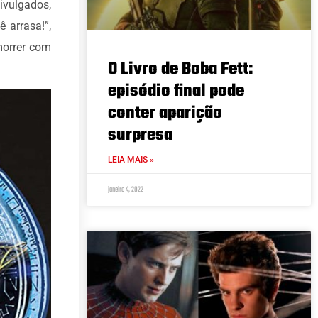
ivulgados,
 arrasa!”,
morrer com
O Livro de Boba Fett:
episódio final pode
conter aparição
surpresa
LEIA MAIS »
janeiro 4, 2022