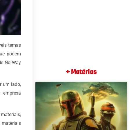
veis temas
 que podem
 de No Way
+ Matérias
r um lado,
a empresa
materiais,
materiais