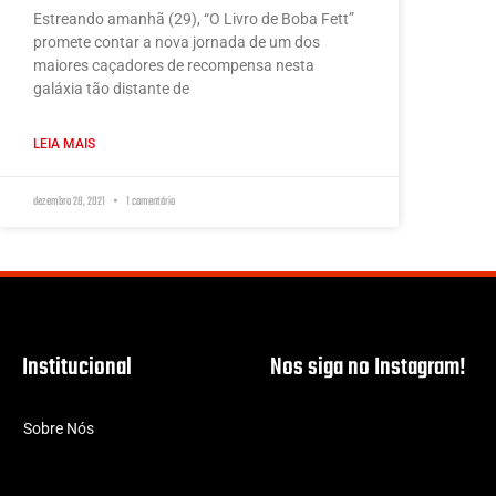
Estreando amanhã (29), “O Livro de Boba Fett”
promete contar a nova jornada de um dos
maiores caçadores de recompensa nesta
galáxia tão distante de
LEIA MAIS
dezembro 28, 2021
1 comentário
Institucional
Nos siga no Instagram!
Sobre Nós