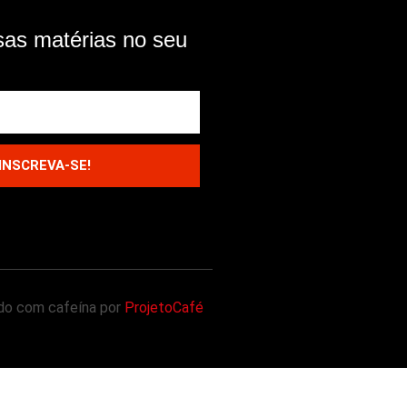
as matérias no seu
INSCREVA-SE!
ado com cafeína por
ProjetoCafé