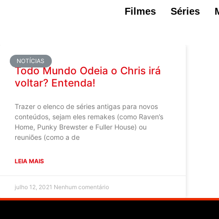
Filmes
Séries
NOTÍCIAS
Todo Mundo Odeia o Chris irá
voltar? Entenda!
Trazer o elenco de séries antigas para novos
conteúdos, sejam eles remakes (como Raven’s
Home, Punky Brewster e Fuller House) ou
reuniões (como a de
LEIA MAIS
julho 12, 2021
Nenhum comentário