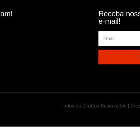
ram!
Receba noss
e-mail!
Todos os Direitos Reservados | Cri