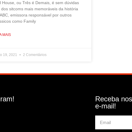
ll House, ou Três é Demais, é sem dúvidas
 dos sitcoms mais memoráveis da história
 ABC, emissora responsável por outros
ássicos como Family
A MAIS
ho 19, 2021
2 Comentários
gram!
Receba nos
e-mail!