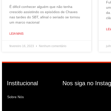
Fu
É dificil conhecer alguém que não tenha
um
crescido assistindo os episódios de Chaves
da
nas tardes do SBT, afinal o seriado se tornou
cl
um marco nacional
LEI
LEIA MAIS
fevereiro 16, 2023
Nenhum comentário
jul
Institucional
Nos siga no Insta
Sobre Nós