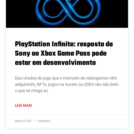
PlayStation Infinite: resposta da
Sony ao Xbox Game Pass pode
estar em desenvolvimento
Das viradas de jogo que o mercado de videogames vêm
adquirindo, NFTs, jogos na nuvem ou SSDs não são bem
o que se chega ao
LEIA MAIS
janeiro 28, 2022
1 comentário