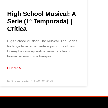
High School Musical: A
Série (1ª Temporada) |
Crítica
High School Musical: The Musical: The Series
foi lançada recentemente aqui no Brasil pelo
Disney+ e com episódios semanais tentou
honrar ao máximo a franquia
LEIA MAIS
janeiro 12, 2021
5 Comentários