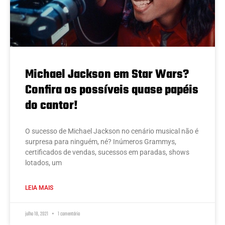
Michael Jackson em Star Wars?
Confira os possíveis quase papéis
do cantor!
O sucesso de Michael Jackson no cenário musical não é
surpresa para ninguém, né? Inúmeros Grammys,
certificados de vendas, sucessos em paradas, shows
lotados, um
LEIA MAIS
julho 18, 2021
1 comentário