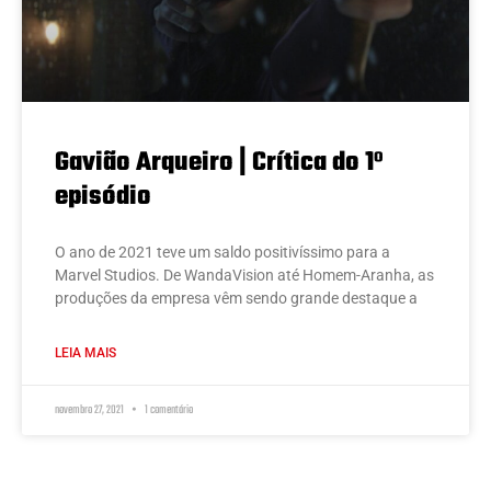
Gavião Arqueiro | Crítica do 1º
episódio
O ano de 2021 teve um saldo positivíssimo para a
Marvel Studios. De WandaVision até Homem-Aranha, as
produções da empresa vêm sendo grande destaque a
LEIA MAIS
novembro 27, 2021
1 comentário