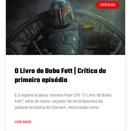
CRÍTICAS
O Livro de Boba Fett | Crítica do
primeiro episódio
E a espera acabou: estreou hoje (29) “O Livro de Boba
Fett”, série do maior caçador de recompensas da
galáxia exclusiva do Disney+. Anunciada como
LEIA MAIS