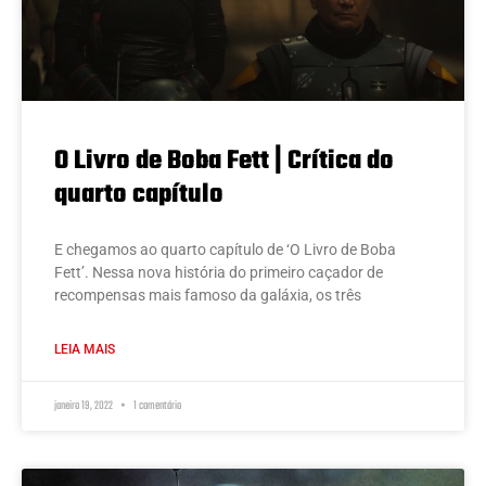
O Livro de Boba Fett | Crítica do
quarto capítulo
E chegamos ao quarto capítulo de ‘O Livro de Boba
Fett’. Nessa nova história do primeiro caçador de
recompensas mais famoso da galáxia, os três
LEIA MAIS
janeiro 19, 2022
1 comentário