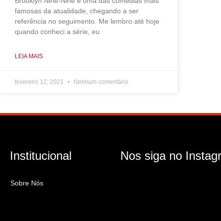
Brooklyn Nine-Nine é uma das comédias mais
famosas da atualidade, chegando a ser
referência no seguimento. Me lembro até hoje
quando conheci a série, eu
LEIA MAIS
fevereiro 12, 2021
Nenhum comentário
Institucional
Nos siga no Instag
Sobre Nós