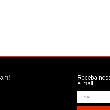
ram!
Receba noss
e-mail!