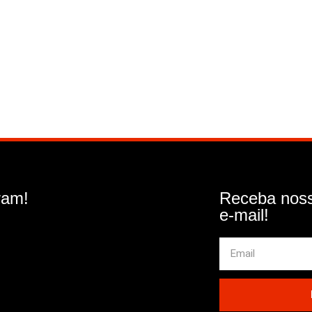
ram!
Receba noss
e-mail!