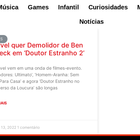
Música
Games
Infantil
Curiosidades
Notícias
ES
vel quer Demolidor de Ben
leck em ‘Doutor Estranho 2’
vel vem em uma onda de filmes-evento.
adores: Ultimato’, ‘Homem-Aranha: Sem
 Para Casa’ e agora ‘Doutor Estranho no
verso da Loucura’ são longas
MAIS
o 13, 2022
1 comentário