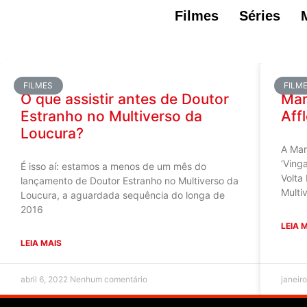
Filmes
Séries
FILMES
FILM
O que assistir antes de Doutor
Mar
Estranho no Multiverso da
Aff
Loucura?
A Mar
‘Ving
É isso aí: estamos a menos de um mês do
Volta
lançamento de Doutor Estranho no Multiverso da
Multi
Loucura, a aguardada sequência do longa de
2016
LEIA 
LEIA MAIS
abril 6, 2022
Nenhum comentário
janeir