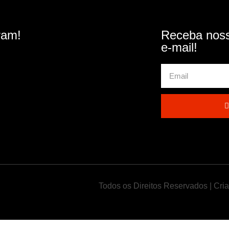
ram!
Receba noss
e-mail!
Todos os Direitos Reservados | Cri