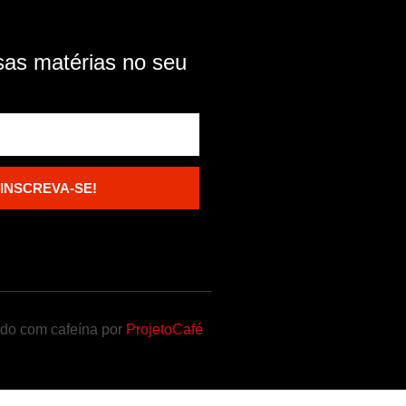
as matérias no seu
INSCREVA-SE!
ado com cafeína por
ProjetoCafé