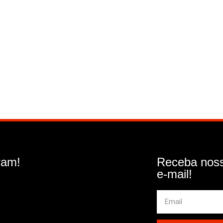
ram!
Receba noss
e-mail!