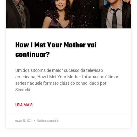
How I Met Your Mother vai
continuar?
Um dos sitcoms de maior sucesso da televisão
americana, How I Met Your Mother foi uma das últimas
séries naquele formato clássico consolidado por
Seinfeld
LEIA MAIS
agosto 19, 2021
Nenhum comentário