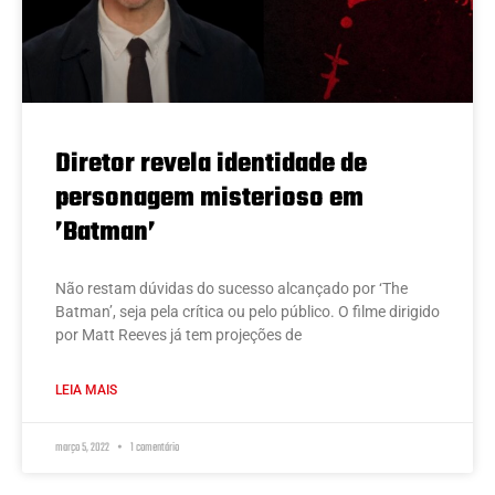
Diretor revela identidade de
personagem misterioso em
’Batman’
Não restam dúvidas do sucesso alcançado por ‘The
Batman’, seja pela crítica ou pelo público. O filme dirigido
por Matt Reeves já tem projeções de
LEIA MAIS
março 5, 2022
1 comentário