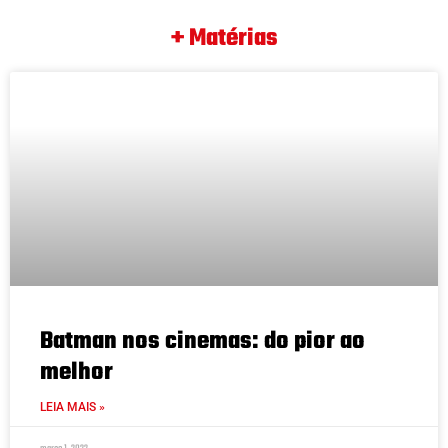
+ Matérias
Batman nos cinemas: do pior ao
melhor
LEIA MAIS »