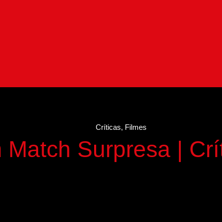
Críticas
,
Filmes
Match Surpresa | Crí