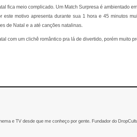
atal fica meio complicado. Um Match Surpresa é ambientado e
por este motivo apresenta durante sua 1 hora e 45 minutos mu
es de Natal e a até canções natalinas.
l com um clichê romântico pra lá de divertido, porém muito pre
inema e TV desde que me conheço por gente. Fundador do DropCultu