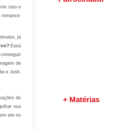
omo isso o
um romance
inutos, já
tros?
Essa
 conseguir
sonagem de
ie e Josh.
ivações do
+ Matérias
gulhar sua
com ele no