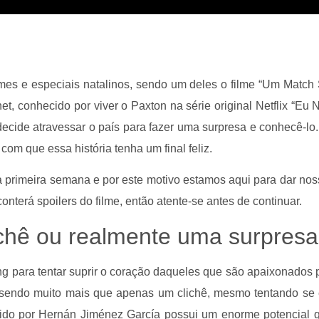
lmes e especiais natalinos, sendo um deles o filme “Um Match 
t, conhecido por viver o Paxton na série original Netflix “Eu 
decide atravessar o país para fazer uma surpresa e conhecê-lo.
om que essa história tenha um final feliz.
primeira semana e por este motivo estamos aqui para dar nos
nterá spoilers do filme, então atente-se antes de continuar.
chê ou realmente uma surpres
ng para tentar suprir o coração daqueles que são apaixonados p
 sendo muito mais que apenas um clichê, mesmo tentando se
igido por Hernán Jiménez García possui um enorme potencial 