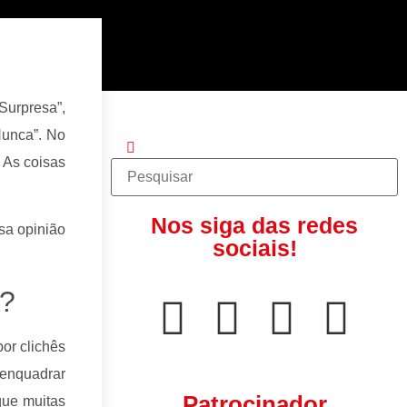
Surpresa”,
Nunca”. No
 As coisas
Nos siga das redes
sa opinião
sociais!
a?
or clichês
 enquadrar
Patrocinador
que muitas