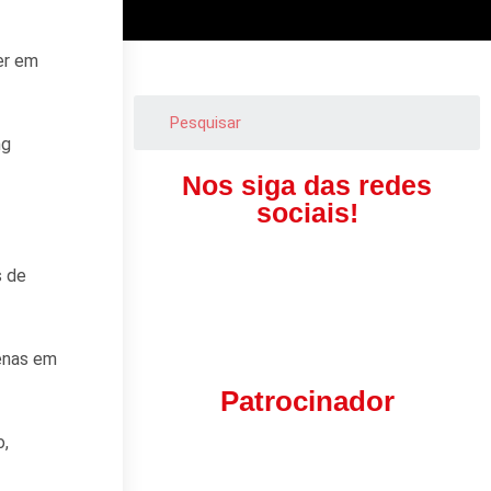
er em
ng
Nos siga das redes
sociais!
s de
penas em
Patrocinador
o,