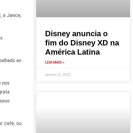
 a Janice,
Disney anuncia o
os
fim do Disney XD na
América Latina
abalhado ao
LEIA MAIS »
janeiro 11, 2022
u nos
grata
 seus
o café, ou