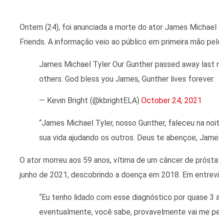
Ontem (24), foi anunciada a morte do ator James Michael
Friends. A informação veio ao público em primeira mão pelo
James Michael Tyler Our Gunther passed away last ni
others. God bless you James, Gunther lives forever.
— Kevin Bright (@kbrightELA)
October 24, 2021
“James Michael Tyler, nosso Gunther, faleceu na noi
sua vida ajudando os outros. Deus te abençoe, James
O ator morreu aos 59 anos, vítima de um câncer de próst
junho de 2021, descobrindo a doença em 2018. Em entrevist
“Eu tenho lidado com esse diagnóstico por quase 3 
eventualmente, você sabe, provavelmente vai me pe