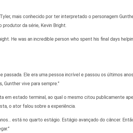
 Tyler, mais conhecido por ter interpretado o personagem Gunth
 produtor da série, Kevin Bright.
ght. He was an incredible person who spent his final days helpi
te passada. Ele era uma pessoa incrível e passou os últimos ano
, Gunther vive para sempre.”
ata em estado terminal, ao qual o mesmo citou publicamente a
a, o ator falou sobre a experiência.
anos… está no quarto estágio. Estágio avançado do câncer. Entã
gar.”