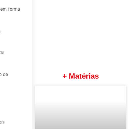
s em forma
m
ode
o de
+ Matérias
oni