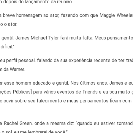
so depois do lançamento da reunião.
ma breve homenagem ao ator, fazendo com que Maggie Wheeler,
 o ator.
gentil. James Michael Tyler fará muita falta. Meus pensament
fícil.”
u perfil pessoal, falando da sua experiência recente de ter tr
m da Warner.
er esse homem educado e gentil. Nos últimos anos, James e e
ações Públicas] para vários eventos de Friends e eu sou muito 
de ouvir sobre seu falecimento e meus pensamentos ficam com
 Rachel Green, onde a mesma diz: “quando eu estiver tomand
o sol, eu me lembrarei de você.”