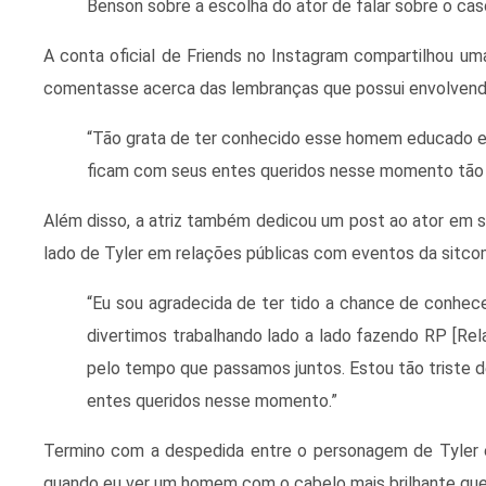
Benson sobre a escolha do ator de falar sobre o ca
A conta oficial de Friends no Instagram compartilhou u
comentasse acerca das lembranças que possui envolvendo
“Tão grata de ter conhecido esse homem educado e 
ficam com seus entes queridos nesse momento tão di
Além disso, a atriz também dedicou um post ao ator em se
lado de Tyler em relações públicas com eventos da sitco
“Eu sou agradecida de ter tido a chance de conhec
divertimos trabalhando lado a lado fazendo RP [Rel
pelo tempo que passamos juntos. Estou tão triste 
entes queridos nesse momento.”
Termino com a despedida entre o personagem de Tyler e
quando eu ver um homem com o cabelo mais brilhante que 