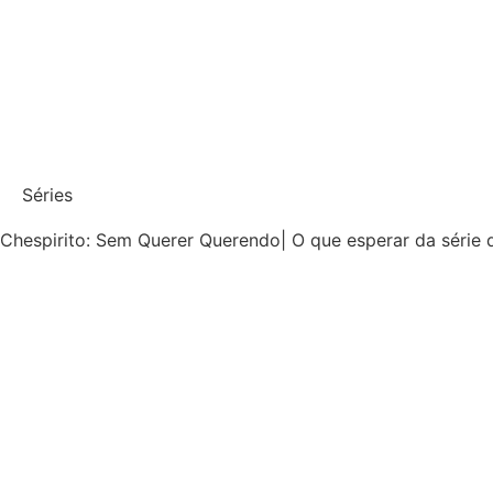
Séries
Chespirito: Sem Querer Querendo| O que esperar da série 
Chaves atravessou gerações com suas histórias simples, ma
Leia mais
maio 14, 2025
Nenhum comentário