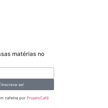
sas matérias no
Inscreva-se!
om cafeína por
ProjetoCafé