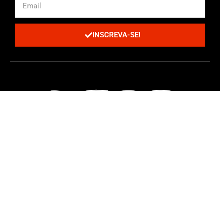
INSCREVA-SE!
Todos os Direitos Reservados | Criado com cafeína por
ProjetoCafé