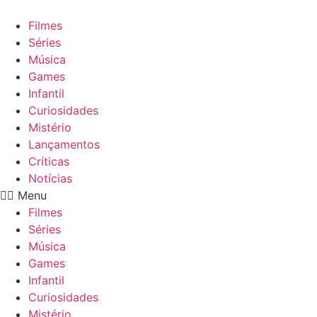
Ir
para
Filmes
o
Séries
conteúdo
Música
Games
Infantil
Curiosidades
Mistério
Lançamentos
Críticas
Notícias
Menu
Filmes
Séries
Música
Games
Infantil
Curiosidades
Mistério