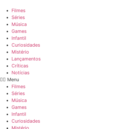
Ir
para
Filmes
o
Séries
conteúdo
Música
Games
Infantil
Curiosidades
Mistério
Lançamentos
Críticas
Notícias
Menu
Filmes
Séries
Música
Games
Infantil
Curiosidades
Mistério