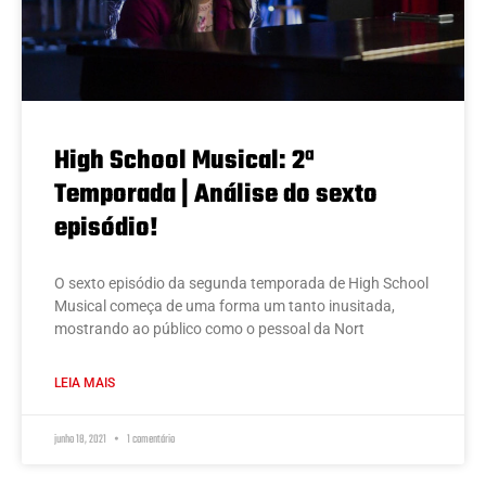
High School Musical: 2ª
Temporada | Análise do sexto
episódio!
O sexto episódio da segunda temporada de High School
Musical começa de uma forma um tanto inusitada,
mostrando ao público como o pessoal da Nort
LEIA MAIS
junho 18, 2021
1 comentário