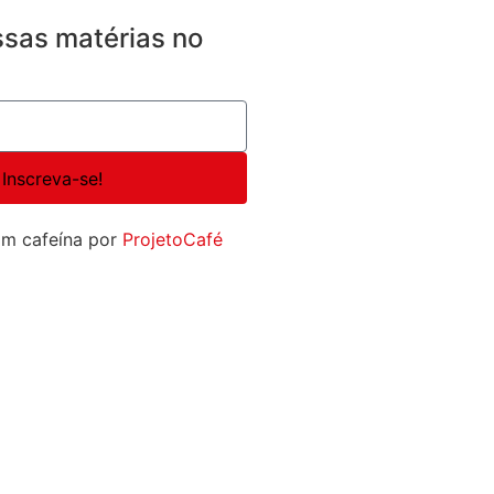
sas matérias no
Inscreva-se!
om cafeína por
ProjetoCafé