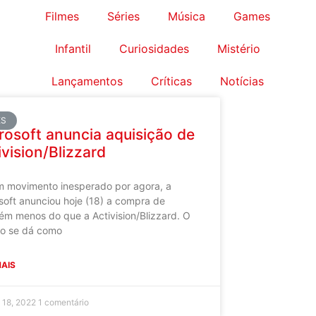
Filmes
Séries
Música
Games
Infantil
Curiosidades
Mistério
Lançamentos
Críticas
Notícias
ES
rosoft anuncia aquisição de
ivision/Blizzard
 movimento inesperado por agora, a
soft anunciou hoje (18) a compra de
ém menos do que a Activision/Blizzard. O
o se dá como
MAIS
o 18, 2022
1 comentário