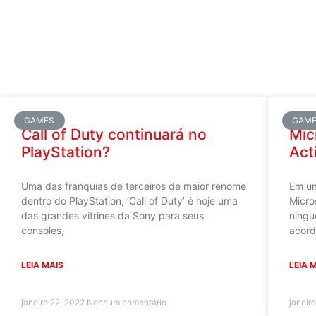
GAMES
GAM
Call of Duty continuará no
Mic
PlayStation?
Act
Uma das franquias de terceiros de maior renome
Em um
dentro do PlayStation, ‘Call of Duty’ é hoje uma
Micro
das grandes vitrines da Sony para seus
ningu
consoles,
acord
LEIA MAIS
LEIA 
janeiro 22, 2022
Nenhum comentário
janeir