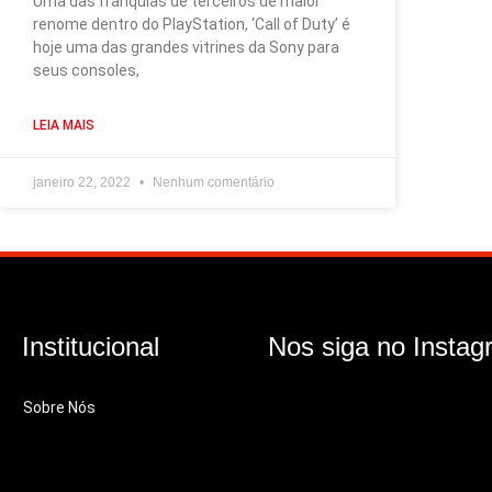
Uma das franquias de terceiros de maior
renome dentro do PlayStation, ‘Call of Duty’ é
hoje uma das grandes vitrines da Sony para
seus consoles,
LEIA MAIS
janeiro 22, 2022
Nenhum comentário
Institucional
Nos siga no Instag
Sobre Nós