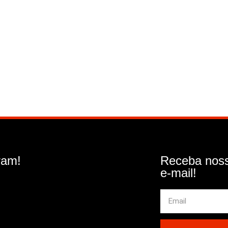
ram!
Receba noss
e-mail!