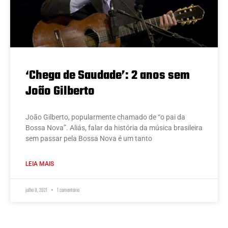
‘Chega de Saudade’: 2 anos sem
João Gilberto
João Gilberto, popularmente chamado de “o pai da
Bossa Nova”. Aliás, falar da história da música brasileira
sem passar pela Bossa Nova é um tanto
LEIA MAIS
julho 8, 2021
1 comentário