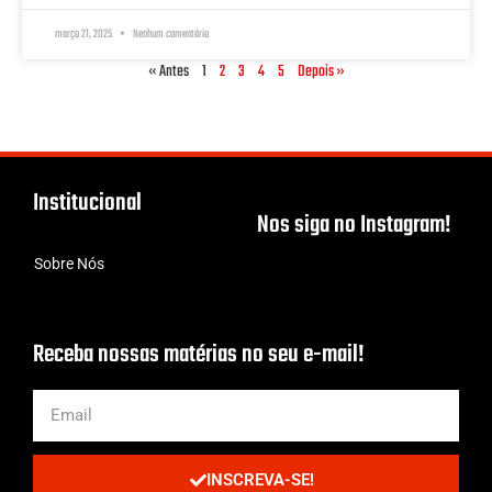
março 21, 2025
Nenhum comentário
« Antes
1
2
3
4
5
Depois »
Institucional
Nos siga no Instagram!
Sobre Nós
Receba nossas matérias no seu e-mail!
INSCREVA-SE!